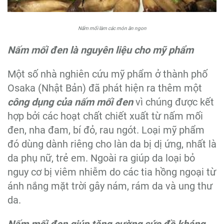
Nấm mối làm các món ăn ngon
Nấm mối đen là nguyên liệu cho mỹ phẩm
Một số nhà nghiên cứu mỹ phẩm ở thành phố
Osaka (Nhật Bản) đã phát hiện ra thêm một
công dụng của nấm mối đen
vì chúng được kết
hợp bởi các hoạt chất chiết xuất từ nấm mối
đen, nha đam, bí đỏ, rau ngót. Loại mỹ phẩm
đó dùng dành riêng cho làn da bị dị ứng, nhất là
da phụ nữ, trẻ em. Ngoài ra giúp da loại bỏ
nguy cơ bị viêm nhiễm do các tia hồng ngoại từ
ánh nắng mặt trời gây nám, rám da và ung thư
da.