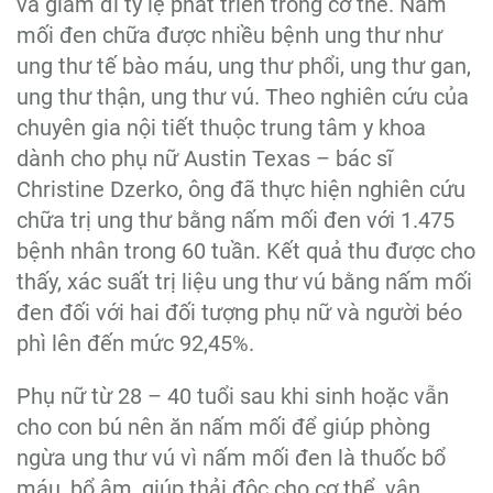
và giảm đi tỷ lệ phát triển trong cơ thể. Nấm
mối đen chữa được nhiều bệnh ung thư như
ung thư tế bào máu, ung thư phổi, ung thư gan,
ung thư thận, ung thư vú. Theo nghiên cứu của
chuyên gia nội tiết thuộc trung tâm y khoa
dành cho phụ nữ Austin Texas – bác sĩ
Christine Dzerko, ông đã thực hiện nghiên cứu
chữa trị ung thư bằng nấm mối đen với 1.475
bệnh nhân trong 60 tuần. Kết quả thu được cho
thấy, xác suất trị liệu ung thư vú bằng nấm mối
đen đối với hai đối tượng phụ nữ và người béo
phì lên đến mức 92,45%.
Phụ nữ từ 28 – 40 tuổi sau khi sinh hoặc vẫn
cho con bú nên ăn nấm mối để giúp phòng
ngừa ung thư vú vì nấm mối đen là thuốc bổ
máu, bổ âm, giúp thải độc cho cơ thể, vận