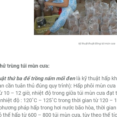
kỹ thuật thuật đóng túi mùn cưa
hử trùng túi mùn cưa:
uật thứ ba để trồng nấm mối đen
là kỹ thuật hấp k
ạn cần tuân thủ đúng quy trình): Hấp phôi mùn cưa 
ừ 10 – 12 giờ, nhiệt độ trong giữa túi mùn cưa đạt 
nhiệt độ : 120˚C – 125˚C trong thời gian từ 120 – 18
phương pháp hấp trong hơi nước bão hòa, thời gian 
ó thể hấp từ 600 – 800 túi mùn cưa, tùy theo thể tí