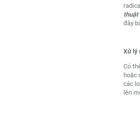
radic
thuật
đây b
Xử lý
Có th
hoặc 
các l
lên m