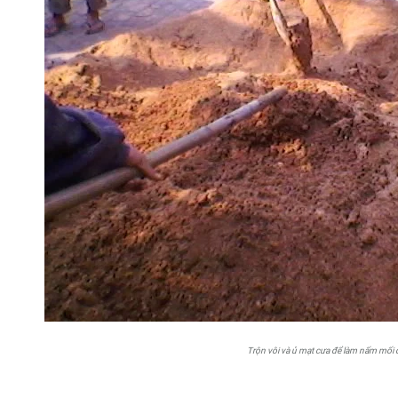
Trộn vôi và ủ mạt cưa để làm nấm mối