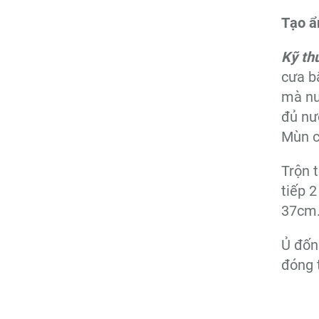
Tạo ẩ
Kỹ th
cưa b
mà nư
đủ nướ
Mùn c
Trộn t
tiếp 2
37cm.
Ủ đốn
đóng t