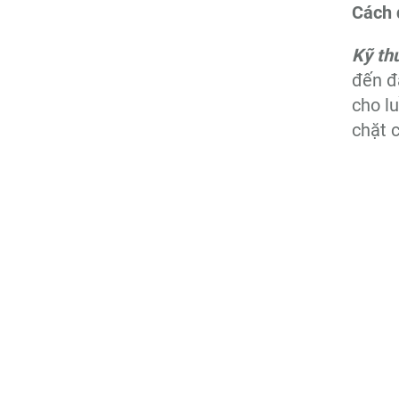
Cách 
Kỹ th
đến đ
cho l
chặt c