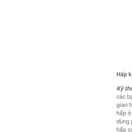
Hấp k
Kỹ th
các b
gian t
hấp ở 
dùng 
hấp c