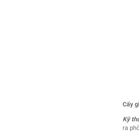
Cấy g
Kỹ th
ra phò