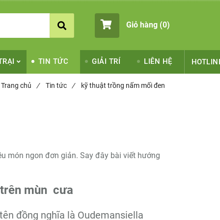
Giỏ hàng (
0
)
TRẠI
TIN TỨC
GIẢI TRÍ
LIÊN HỆ
HOTLIN
Trang chủ
/
Tin tức
/
kỹ thuật trồng nấm mối đen
iều món ngon đơn giản. Say đây bài viết hướng
 trên mùn cưa
 tên đồng nghĩa là Oudemansiella