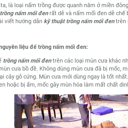
ata, là loại nấm trồng được quanh năm ở miền đôn
 trồng nấm mối đen
rất dễ và nấm mối đen dễ chế b
ài viết hướng dẫn
kỹ thuật trồng nấm mối đen
trên
 nguyên liệu để trồng nấm mối đen:
ể
trồng nấm mối đen
trên các loại mùn cưa khác nh
mùn cưa bồ đề. Không dùng mùn cưa đã bị mốc, mùn
oại cây gỗ cứng. Mùn cưa mới dùng ngay là tốt nhất
en hoặc bị ẩm, mốc gây mùn hóa làm mất chất din