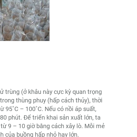
hử trùng (ở khâu này cực kỳ quan trọng
trong thùng phuy (hấp cách thủy), thời
từ 95˚C – 100˚C. Nếu có nồi áp suất,
0 phút. Để triển khai sản xuất lớn, ta
từ 9 – 10 giờ bằng cách xây lò. Mỗi mẻ
ch của buồng hấp nhỏ hay lớn.