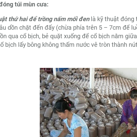
đóng túi mùn cưa:
uật thứ hai để trồng nấm mối đen
là kỹ thuật đóng
âu dồn chặt đến đấy (chừa phía trên 5 – 7cm để lu
uồn qua cổ bịch, bẻ quặt xuống để cổ bịch nằm giữa
ổ bịch lấy bông không thấm nước vê tròn thành nút 