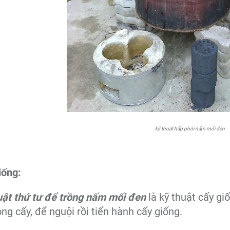
kỹ thuật hấp phôi nấm mối đen
iống:
uật thứ tư để trồng nấm mối đen
là kỹ thuật cấy gi
ng cấy, để nguội rồi tiến hành cấy giống.